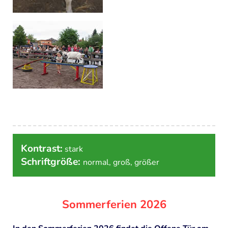
PROJEKTE
Permakulturgarten
Naturkinderladen Die Eselfreunde
Sanierung des Stadtteilbauernhofs
ARCHIV
"Mitreden, Mitmachen, Mitgestalten
Naturentdeckerprojekt "Summ, summ und Iaah"
Outdorrküche/Inklusion
Kontrast:
stark
Schriftgröße:
normal
,
groß
,
größer
"Spielfalt" - Inklusion auf pädagogisch betreuten
Spielplätzen
Spielen und Sprechen
Sommerferien 2026
Kinder sind unsere Zukunft