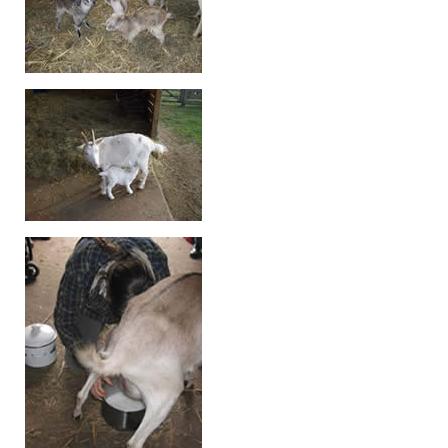
Ziegen
Schafe
Schweine
Kaninchen
Hühner
GARTEN, KOCHEN, HANDWERK
Garten
Kochen
Käse
Wolle
Altes Handwerk