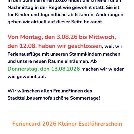
In den Sommerferien 2026 findet die Offene Tür am
"Naturentdeckerprojekt" Summ, summ ind Iaah
Nachmittag in der Regel wie gewohnt statt. Sie ist
WIR BRAUCHEN IHRE UNTERSTÜTZUNG
für Kinder und Jugendliche ab 6 Jahren. Änderungen
geben wir aktuell auf dieser Seite bekannt.
Spenden
Von Montag, den 3.08.26 bis Mittwoch,
Patenschaften
den 12.08. haben wir geschlossen
, weil wir
Mitgliedschaft im Verein
Ferienausflüge mit unseren Stammkindern machen
und unsere neuen Räume einräumen. Ab
Mitarbeit
Donnerstag, den 13.08.2026
machen wir wieder
Presse
wie gewohnt auf.
DOWNLOADS
Wir wünschen allen Freund*innen des
Stadtteilbauernhofs schöne Sommertage!
IMPRESSUM
DATENSCHUTZ
Feriencard 2026 Kleiner Eselführerschein
HAFTUNGSAUSSCHLUSS