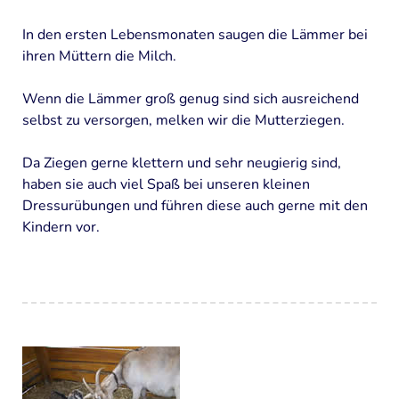
Organisation und Finanzierung
In den ersten Lebensmonaten saugen die Lämmer bei
FILME
ihren Müttern die Milch.
PROGRAMM
Wenn die Lämmer groß genug sind sich ausreichend
selbst zu versorgen, melken wir die Mutterziegen.
"Offene Tür"
Da Ziegen gerne klettern und sehr neugierig sind,
Gruppenangebote
haben sie auch viel Spaß bei unseren kleinen
Ferienaktionen
Dressurübungen und führen diese auch gerne mit den
Kindern vor.
Familienangebote
Termine
TIERE
Ponys
Esel