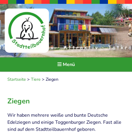
Menü
Seitendarstellung ändern
Startseite
>
Tiere
>
Ziegen
HOME
Ziegen
ÜBER UNS
Wir haben mehrere weiße und bunte Deutsche
Ideen und Ziele
Edelziegen und einige Toggenburger Ziegen. Fast alle
Träger und Kooperationspartner
sind auf dem Stadtteilbauernhof geboren.