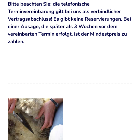
"Naturentdeckerprojekt" Summ, summ ind Iaah
Bitte beachten Sie: die telefonische
Terminvereinbarung gilt bei uns als verbindlicher
WIR BRAUCHEN IHRE UNTERSTÜTZUNG
Vertragsabschluss! Es gibt keine Reservierungen. Bei
einer Absage, die später als 3 Wochen vor dem
Spenden
vereinbarten Termin erfolgt, ist der Mindestpreis zu
Patenschaften
zahlen.
Mitgliedschaft im Verein
Mitarbeit
Presse
DOWNLOADS
IMPRESSUM
DATENSCHUTZ
HAFTUNGSAUSSCHLUSS