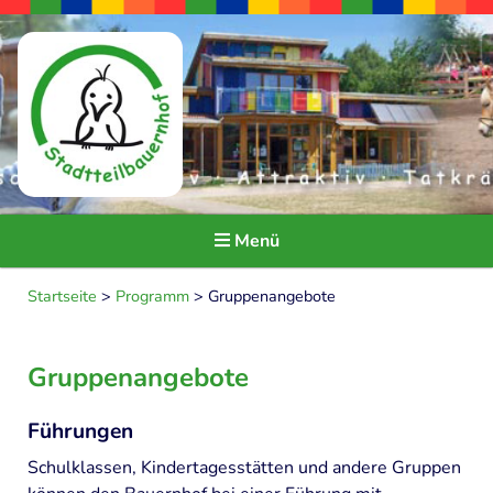
Menü
Seitendarstellung ändern
Startseite
>
Programm
>
Gruppenangebote
HOME
Gruppenangebote
ÜBER UNS
Führungen
Ideen und Ziele
Schulklassen, Kindertagesstätten und andere Gruppen
Träger und Kooperationspartner