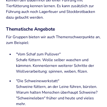
können den Bauernhof bei einer Führung mit
Organisation und Finanzierung
Tierfütterung kennen lernen. Es kann zusätzlich zur
Führung auch noch Lagerfeuer und Stockbrotbacken
FILME
dazu gebucht werden.
PROGRAMM
Thematische Angebote
"Offene Tür"
Für Gruppen bieten wir auch Themenschwerpunkte an,
zum Beispiel:
Gruppenangebote
Ferienaktionen
"Vom Schaf zum Pullover"
Schafe füttern. Wolle selber waschen und
Familienangebote
kämmen. Kennenlernen weiterer Schritte der
Wollverarbeitung: spinnen, weben, filzen.
Termine
"Die Schweinewerkstatt"
TIERE
Schweine füttern, an der Leine führen, bürsten.
Ponys
Warum halten Menschen überhaupt Schweine?
"Schweineleben" früher und heute und vieles
Esel
mehr.