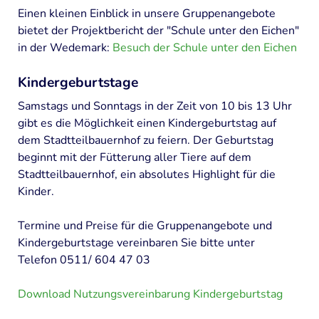
PROJEKTE
Einen kleinen Einblick in unsere Gruppenangebote
bietet der Projektbericht der "Schule unter den Eichen"
Permakulturgarten
in der Wedemark:
Besuch der Schule unter den Eichen
Naturkinderladen Die Eselfreunde
Kindergeburtstage
Sanierung des Stadtteilbauernhofs
Samstags und Sonntags in der Zeit von 10 bis 13 Uhr
ARCHIV
gibt es die Möglichkeit einen Kindergeburtstag auf
dem Stadtteilbauernhof zu feiern. Der Geburtstag
"Mitreden, Mitmachen, Mitgestalten
beginnt mit der Fütterung aller Tiere auf dem
Naturentdeckerprojekt "Summ, summ und Iaah"
Stadtteilbauernhof, ein absolutes Highlight für die
Kinder.
Outdorrküche/Inklusion
Termine und Preise für die Gruppenangebote und
"Spielfalt" - Inklusion auf pädagogisch betreuten
Spielplätzen
Kindergeburtstage vereinbaren Sie bitte unter
Telefon 0511/ 604 47 03
Spielen und Sprechen
Download Nutzungsvereinbarung Kindergeburtstag
Kinder sind unsere Zukunft