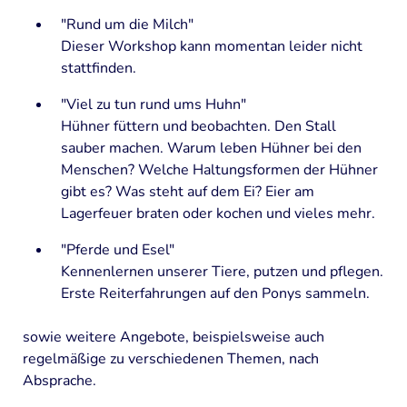
Ziegen
"Rund um die Milch"
Dieser Workshop kann momentan leider nicht
Schafe
stattfinden.
Schweine
"Viel zu tun rund ums Huhn"
Kaninchen
Hühner füttern und beobachten. Den Stall
sauber machen. Warum leben Hühner bei den
Hühner
Menschen? Welche Haltungsformen der Hühner
gibt es? Was steht auf dem Ei? Eier am
GARTEN, KOCHEN, HANDWERK
Lagerfeuer braten oder kochen und vieles mehr.
Garten
"Pferde und Esel"
Kochen
Kennenlernen unserer Tiere, putzen und pflegen.
Erste Reiterfahrungen auf den Ponys sammeln.
Käse
sowie weitere Angebote, beispielsweise auch
Wolle
regelmäßige zu verschiedenen Themen, nach
Altes Handwerk
Absprache.