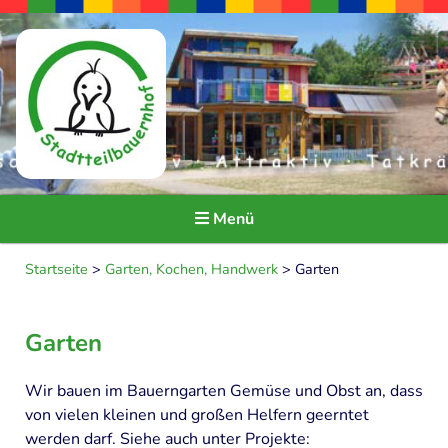
Menü
Seitendarstellung ändern
Startseite
>
Garten, Kochen, Handwerk
>
Garten
HOME
Garten
ÜBER UNS
Wir bauen im Bauerngarten Gemüse und Obst an, dass
Ideen und Ziele
von vielen kleinen und großen Helfern geerntet
Träger und Kooperationspartner
werden darf. Siehe auch unter Projekte: