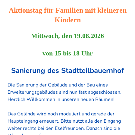
"Naturentdeckerprojekt" Summ, summ ind Iaah
Aktionstag für Familien mit kleineren
WIR BRAUCHEN IHRE UNTERSTÜTZUNG
Kindern
Spenden
Mittwoch, den 19.08.2026
Patenschaften
Mitgliedschaft im Verein
von 15 bis 18 Uhr
Mitarbeit
Sanierung des Stadtteilbauernhof
Presse
Die Sanierung der Gebäude und der Bau eines
DOWNLOADS
Erweiterungsgebäudes sind nun fast abgeschlossen.
IMPRESSUM
Herzlich Willkommen in unseren neuen Räumen!
DATENSCHUTZ
Das Gelände wird noch moduliert und gerade der
Haupteingang erneuert. Bitte nutzt alle den Eingang
HAFTUNGSAUSSCHLUSS
weiter rechts bei den Eselfreunden. Danach sind die