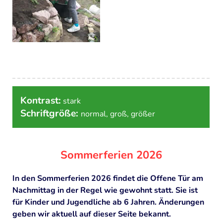
Ziegen
Schafe
Schweine
Kaninchen
Hühner
Kontrast:
stark
GARTEN, KOCHEN, HANDWERK
Schriftgröße:
normal
,
groß
,
größer
Garten
Kochen
Sommerferien 2026
Käse
In den Sommerferien 2026 findet die Offene Tür am
Wolle
Nachmittag in der Regel wie gewohnt statt. Sie ist
für Kinder und Jugendliche ab 6 Jahren. Änderungen
Altes Handwerk
geben wir aktuell auf dieser Seite bekannt.