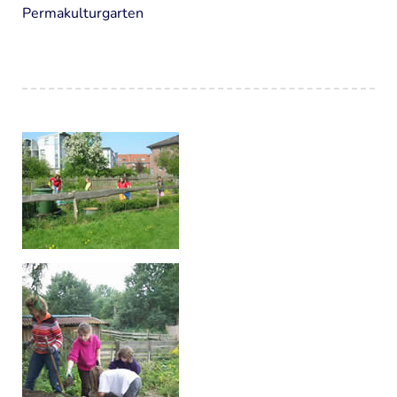
Permakulturgarten
Organisation und Finanzierung
FILME
PROGRAMM
"Offene Tür"
Gruppenangebote
Ferienaktionen
Familienangebote
Termine
TIERE
Ponys
Esel