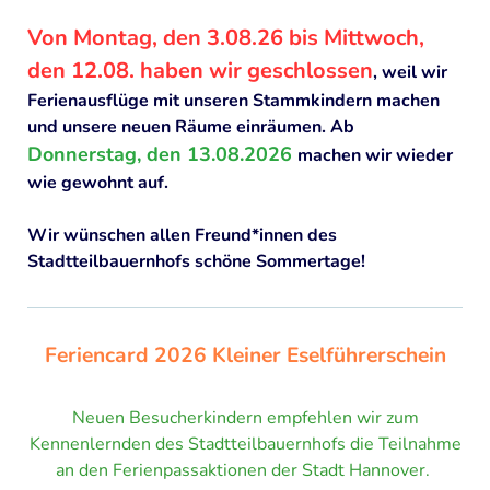
PROJEKTE
Von Montag, den 3.08.26 bis Mittwoch,
Permakulturgarten
den 12.08. haben wir geschlossen
, weil wir
Naturkinderladen Die Eselfreunde
Ferienausflüge mit unseren Stammkindern machen
und unsere neuen Räume einräumen. Ab
Sanierung des Stadtteilbauernhofs
Donnerstag, den 13.08.2026
machen wir wieder
ARCHIV
wie gewohnt auf.
"Mitreden, Mitmachen, Mitgestalten
Wir wünschen allen Freund*innen des
Stadtteilbauernhofs schöne Sommertage!
Naturentdeckerprojekt "Summ, summ und Iaah"
Outdorrküche/Inklusion
"Spielfalt" - Inklusion auf pädagogisch betreuten
Feriencard 2026 Kleiner Eselführerschein
Spielplätzen
Spielen und Sprechen
Neuen Besucherkindern empfehlen wir zum
Kennenlernden des Stadtteilbauernhofs die Teilnahme
Kinder sind unsere Zukunft
an den Ferienpassaktionen der Stadt Hannover.